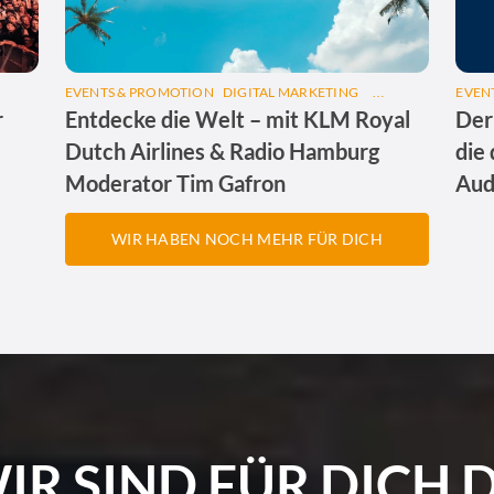
EVENTS & PROMOTION
DIGITAL MARKETING
AUDIOWERBUNG
EVEN
r
Entdecke die Welt – mit KLM Royal
Der
Dutch Airlines & Radio Hamburg
die
Moderator Tim Gafron
Aud
WIR HABEN NOCH MEHR FÜR DICH
IR SIND FÜR DICH 