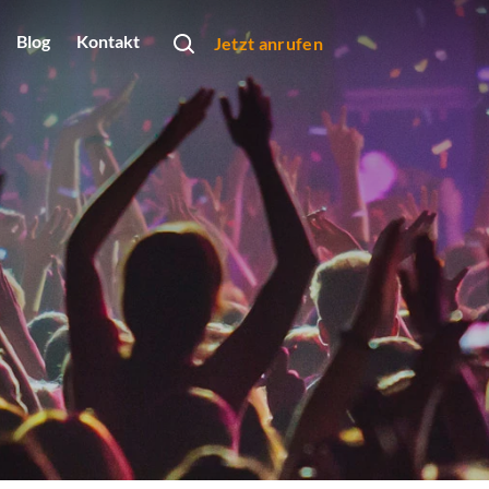
Blog
Kontakt
Jetzt anrufen
rtner
obs
bung
rbeformen
Monats
arketing
dio