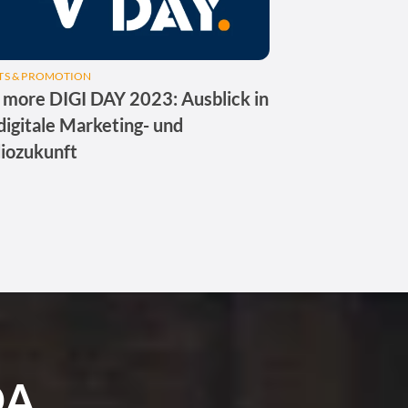
TS & PROMOTION
EVENTS & PROMOTIO
 more DIGI DAY 2023: Ausblick in
Radio Hamburg
 digitale Marketing- und
iozukunft
DA