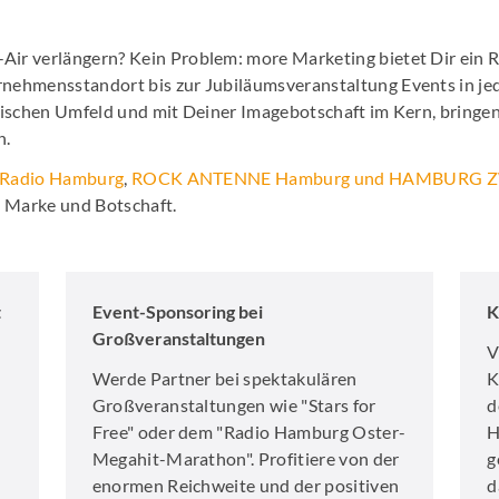
Job Spots & Employer Branding
Events & 
ir verlängern? Kein Problem: more Marketing bietet Dir ein 
Online Audio Kalkulator
Personalm
nehmensstandort bis zur Jubiläumsveranstaltung Events in j
hischen Umfeld und mit Deiner Imagebotschaft im Kern, bringen
KI Spot Creator
AudioHaf
n.
Radio Hamburg
,
ROCK ANTENNE Hamburg
und HAMBURG Z
Radio Hamburg Jobmesse
Hamburge
, Marke und Botschaft.
HH2 Eventtipp
Marktfor
t
Event-Sponsoring bei
K
Großveranstaltungen
V
Werde Partner bei spektakulären
K
Großveranstaltungen wie "Stars for
d
Free" oder dem "Radio Hamburg Oster-
H
Megahit-Marathon". Profitiere von der
g
enormen Reichweite und der positiven
d