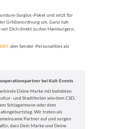
Promotion
Rundum-Sorglos-Paket und setzt für
arketing
eder Größenordnung um. Ganz nah
 wir Dich direkt zu den Hamburgern,
en News
WEI,
den Sender-Personalities als
r Wirtschaftsnews
schung
ooperationspartner bei Kult-Events
erbinde Deine Marke mit beliebten
ultur- und Stadtfesten wie dem CSD,
em Schlagermove oder dem
afengeburtstag. Wir treten als
emeinsame Partner auf und sorgen
afür, dass Dein Marke und Deine