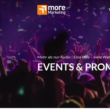
Abverka
Eröffnun
Bekannt
Mehr als nur Radio | Eine Idee – viele W
EVENTS & PRO
Markeni
Employe
Leads g