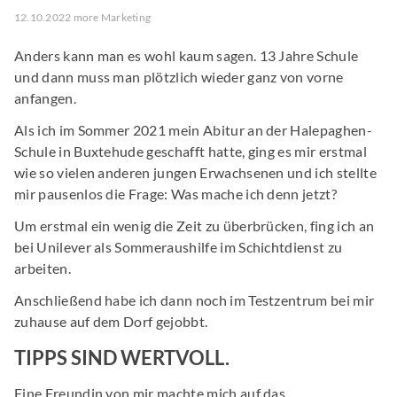
12.10.2022 more Marketing
Anders kann man es wohl kaum sagen. 13 Jahre Schule
und dann muss man plötzlich wieder ganz von vorne
anfangen.
Als ich im Sommer 2021 mein Abitur an der Halepaghen-
Schule in Buxtehude geschafft hatte, ging es mir erstmal
wie so vielen anderen jungen Erwachsenen und ich stellte
mir pausenlos die Frage: Was mache ich denn jetzt?
Um erstmal ein wenig die Zeit zu überbrücken, fing ich an
bei Unilever als Sommeraushilfe im Schichtdienst zu
arbeiten.
Anschließend habe ich dann noch im Testzentrum bei mir
zuhause auf dem Dorf gejobbt.
TIPPS SIND WERTVOLL.
Eine Freundin von mir machte mich auf das