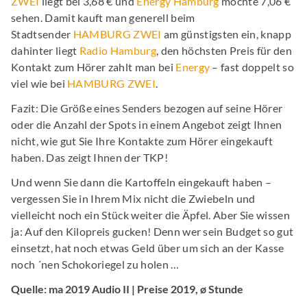
ZWEI
liegt bei 3,68 € und
Energy Hamburg
möchte 7,06 €
sehen. Damit kauft man generell beim
Stadtsender
HAMBURG ZWEI
am günstigsten ein, knapp
dahinter liegt
Radio Hamburg
, den höchsten Preis für den
Kontakt zum Hörer zahlt man bei
Energy
– fast doppelt so
viel wie bei
HAMBURG ZWEI
.
Fazit: Die Größe eines Senders bezogen auf seine Hörer
oder die Anzahl der Spots in einem Angebot zeigt Ihnen
nicht, wie gut Sie Ihre Kontakte zum Hörer eingekauft
haben. Das zeigt Ihnen der TKP!
Und wenn Sie dann die Kartoffeln eingekauft haben –
vergessen Sie in Ihrem Mix nicht die Zwiebeln und
vielleicht noch ein Stück weiter die Äpfel. Aber Sie wissen
ja: Auf den Kilopreis gucken! Denn wer sein Budget so gut
einsetzt, hat noch etwas Geld über um sich an der Kasse
noch ´nen Schokoriegel zu holen …
Quelle: ma 2019 Audio II | Preise 2019, ø Stunde