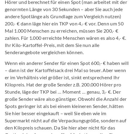
Hörer und berechnet für einen Spot (man arbeitet mit der
genormten Länge von 30 Sekunden – aber Sie auch jede
andere Spotlänge als Grundlage zum Vergleich nutzen)
200,- € dann läge hier ein TKP von 4,- € vor. Denn um 50
Mal 1.000 Menschen zu erreichen, müssen Sie 200,- €
zahlen. Für 1.000 erreichte Menschen wären es also 4,- €.
Ihr Kilo-Kartoffel-Preis, mit dem Sie nun alle
Senderangebote vergleichen können.
Wenn ein anderer Sender für einen Spot 600,- € haben will
– dann ist der Kartoffelsack drei Mal so teuer. Aber wenn
er im Verhältnis viel größer ist, sinkt entsprechend Ihr
Kilopreis. Hat der große Sender z.B. 200.000 Hörer pro
Stunde, läge der TKP bei … Moment … genau, 3,- €. Der
große Sender wäre also günstiger. Obwohl die Anzahl der
Spots geringer ist als bei einem kleineren Sender, hätten
Sie hier besser eingekauft – weil Sie eben wie im
Supermarkt nicht auf die Verpackungsgröße, sondern auf
den Kilopreis schauen. Da Sie hier aber nicht für das