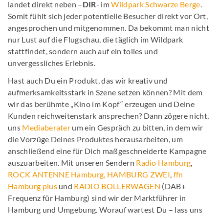
landet direkt neben –
DIR
- im
Wildpark Schwarze Berge
.
Somit fühlt sich jeder potentielle Besucher direkt vor Ort,
angesprochen und mitgenommen. Da bekommt man nicht
nur Lust auf die Flugschau, die täglich im Wildpark
stattfindet, sondern auch auf ein tolles und
unvergessliches Erlebnis.
Hast auch Du ein Produkt, das wir kreativ und
aufmerksamkeitsstark in Szene setzen können? Mit dem
wir das berühmte „Kino im Kopf“ erzeugen und Deine
Kunden reichweitenstark ansprechen? Dann zögere nicht,
uns
Mediaberater
um ein Gespräch zu bitten, in dem wir
die Vorzüge Deines Produktes herausarbeiten, um
anschließend eine für Dich maßgeschneiderte Kampagne
auszuarbeiten. Mit unseren Sendern
Radio Hamburg
,
ROCK ANTENNE Hamburg
, HAMBURG ZWEI
,
ffn
Hamburg plus
und
RADIO BOLLERWAGEN
(DAB+
Frequenz für Hamburg) sind wir der Marktführer in
Hamburg und Umgebung. Worauf wartest Du – lass uns