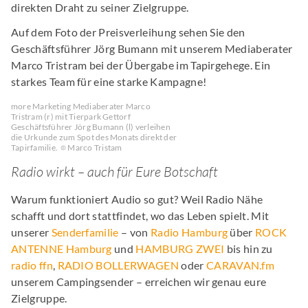
direkten Draht zu seiner Zielgruppe.
Auf dem Foto der Preisverleihung sehen Sie den
Geschäftsführer Jörg Bumann mit unserem Mediaberater
Marco Tristram bei der Übergabe im Tapirgehege. Ein
starkes Team für eine starke Kampagne!
more Marketing Mediaberater Marco
Tristram (r) mit Tierpark Gettorf
Geschäftsführer Jörg Bumann (l) verleihen
die Urkunde zum Spot des Monats direkt der
Tapirfamilie.
Marco Tristam
Radio wirkt – auch für Eure Botschaft
Warum funktioniert Audio so gut? Weil Radio Nähe
schafft und dort stattfindet, wo das Leben spielt. Mit
unserer
Senderfamilie
– von
Radio Hamburg
über
ROCK
ANTENNE Hamburg
und
HAMBURG ZWEI
bis hin zu
radio ffn
,
RADIO BOLLERWAGEN
oder
CARAVAN.fm
unserem Campingsender – erreichen wir genau eure
Zielgruppe.