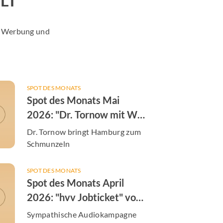
LT
er Werbung und
SPOT DES MONATS
Spot des Monats Mai
2026: "Dr. Tornow mit W"
von der Augenarztpraxis
Dr. Tornow bringt Hamburg zum
Dres. Tornow & Tachezy
Schmunzeln
SPOT DES MONATS
Spot des Monats April
2026: "hvv Jobticket" von
der S-Bahn Hamburg
Sympathische Audiokampagne