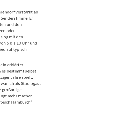
erendorf verstärkt ab
 Senderstimme. Er
hten und den
zen oder
alog mit den
von 5 bis 10 Uhr und
ed auf typisch
ein erklärter
 es bestimmt selbst
ziger Jahre spielt.
war ich als Studiogast
e großartige
dingt mehr machen.
typisch Hamburch“