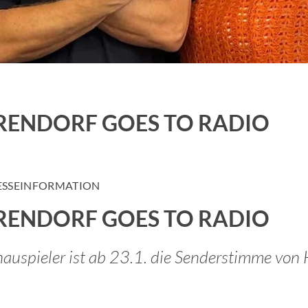
Job Spots & Employer Branding
Events & 
Online Audio Kalkulator
Personalm
KI Spot Creator
AudioHaf
ERENDORF GOES TO RADIO
Radio Hamburg Jobmesse
Hamburge
HH2 Eventtipp
Marktfor
ESSEINFORMATION
ERENDORF GOES TO RADIO
hauspieler ist ab 23.1. die Senderstimme 