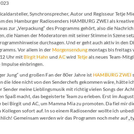
2023
icaldarsteller, Synchronsprecher, Autor und Regisseur Tetje Mi
eam des Hamburger Radiosenders HAMBURG ZWEI als kreative
, was zur „Verpackung“ des Programms gehört, also die Nachric
ten, die Namen der Moderatoren mit seiner Stimme in Szene set
ogrammhinweise durchsagen. Und er geht auch aktiv in den Di
ramms. Vor allem in der
Morgensendung
montags bis freitags 
 12 Uhr mit
Birgit Hahn
und
AC
wird
Tetje
als neues Team-Mitgli
 Impulse einbringen.
ger Jung“ und großen Fan der 80er Jahre ist
HAMBURG ZWEI
s
n die Idee nicht von den Senderchefs gekommen wäre, hätte ich
r Sender meine Lieblingsmusik mit richtig vielen Songs der Acht
n Spaß macht, das begeisterte Team zu erleben. Erst im August 
 bei Birgit und AC, um Mamma Mia zu promoten. Da fiel mir di
Kollegen sofort auf. In so einem Radiosender wollte ich unbe
sächlich! Gemeinsam werden wir das Programm noch mehr auf „