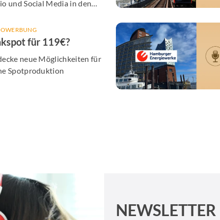
o und Social Media in den
en Alltag bringt - inklusive
olgreicher Cases aus Hamburg
IOWERBUNG
kspot für 119€?
decke neue Möglichkeiten für
ne Spotproduktion
NEWSLETTER