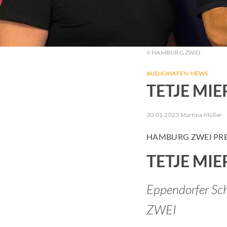
HAMBURG ZWEI
AUDIOHAFEN-NEWS
TETJE MI
20.01.2023 Martina Müller
HAMBURG ZWEI PR
TETJE MI
Eppendorfer Sc
ZWEI