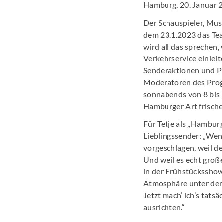
Hamburg, 20. Januar 
Der Schauspieler, Mus
dem 23.1.2023 das T
wird all das sprechen
Verkehrservice einlei
Senderaktionen und Pr
Moderatoren des Prog
sonnabends von 8 bis
Hamburger Art frische
Für Tetje als „Hambur
Lieblingssender: „Wen
vorgeschlagen, weil de
Und weil es echt große
in der Frühstücksshow
Atmosphäre unter den 
Jetzt mach’ ich’s tat
ausrichten.“