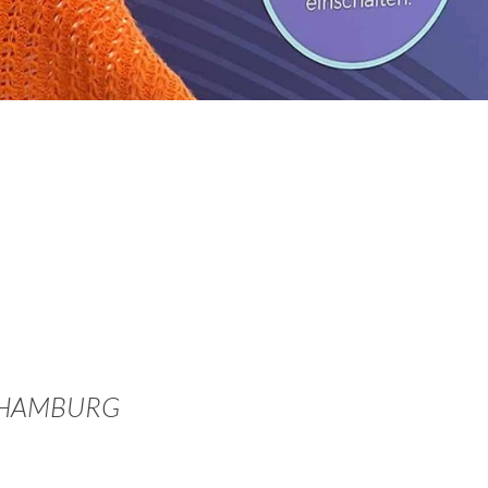
Promotion
arketing
en News
r Wirtschaftsnews
schung
von HAMBURG