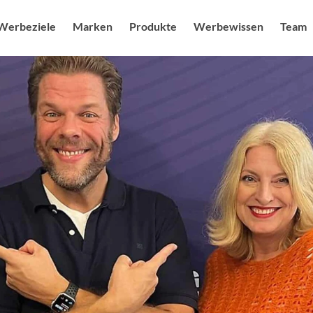
Werbeziele
Marken
Produkte
Werbewissen
Team
uf steigern
Sendermarken
Produkte
Radio USPs
Ansprechpa
Blog
g feiern
Senderkombis
Radio / Audio
Studien
Karriere & J
Audiower
heit ausbauen
Digitale Angebote
Digital
Nachhaltigkeit
Sonderwe
mage schärfen
Moderatoren als Testimonials
Kampagnenplanung
Spot des 
r Branding stärken
Social Media Marketing
More FAQs
Digital M
enerieren
Events & Promotion
Medialexikon
Online Au