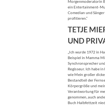
Morgenmoderatorin Bir
ein Entertainment-Mult
Comedian und Sänger 
profitieren.“
TETJE MI
UND PRIV
„Ich wurde 1972 in Ha
Beispiel in Mamma Mi
Synchronsprecher und
Regisseur. Ich habe in
wie Mein großer dicker
Bestandteil der Fernse
Körpergröße und mein 
Verantwortung für mei
genommen, auch ander
Buch Halbfettzeit nie