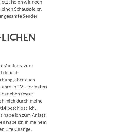
jetzt holen wir noch
 einen Schauspieler,
er gesamte Sender
FLICHEN
in Musicals, zum
 ich auch
rbung, aber auch
 Jahre in TV -Formaten
l daneben fester
ich mich durch meine
14 beschloss ich,
s habe ich zum Anlass
en habe ich in meinem
en Life Change,