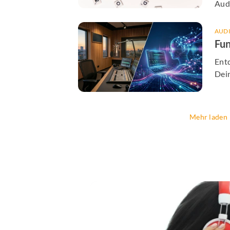
Audi
echt
erf
AUD
Fun
Ent
Dei
Mehr laden