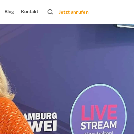
Blog
Kontakt
Jetzt anrufen
rtner
obs
bung
rbeformen
Monats
arketing
dio