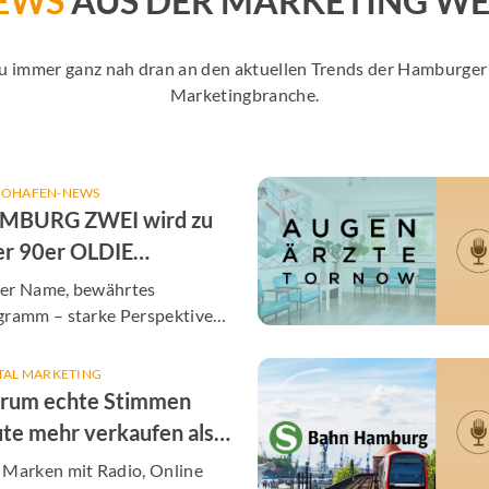
EWS
AUS DER MARKETING WE
Du immer ganz nah dran an den aktuellen Trends der Hamburg
Marketingbranche.
IOHAFEN-NEWS
MBURG ZWEI wird zu
er 90er OLDIE
TENNE Hamburg
er Name, bewährtes
gramm – starke Perspektiven
unsere Partner
TAL MARKETING
rum echte Stimmen
te mehr verkaufen als
er KI-Post
 Marken mit Radio, Online