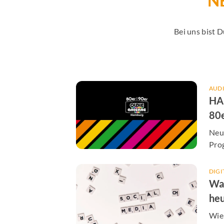
N
Bei uns bist 
AUD
HA
80
AN
Neu
Pro
für 
DIGI
Wa
heu
jed
Wie