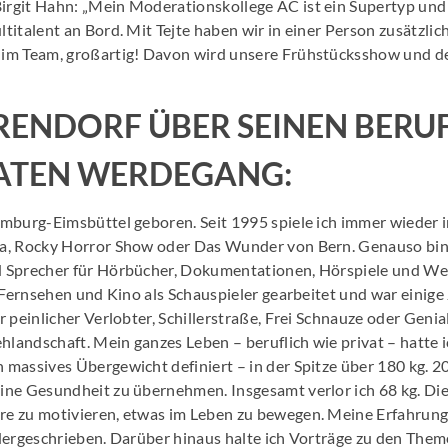
git Hahn: „Mein Moderationskollege AC ist ein Supertyp und 
italent an Bord. Mit Tejte haben wir in einer Person zusätzlich
im Team, großartig! Davon wird unsere Frühstücksshow und d
ERENDORF ÜBER SEINEN BERU
ATEN WERDEGANG:
mburg-Eimsbüttel geboren. Seit 1995 spiele ich immer wieder 
a, Rocky Horror Show oder Das Wunder von Bern. Genauso bin
 Sprecher für Hörbücher, Dokumentationen, Hörspiele und We
 Fernsehen und Kino als Schauspieler gearbeitet und war einige
 peinlicher Verlobter, Schillerstraße, Frei Schnauze oder Genia
hlandschaft. Mein ganzes Leben – beruflich wie privat – hatte 
massives Übergewicht definiert – in der Spitze über 180 kg. 20
ne Gesundheit zu übernehmen. Insgesamt verlor ich 68 kg. Die
e zu motivieren, etwas im Leben zu bewegen. Meine Erfahrung
dergeschrieben. Darüber hinaus halte ich Vorträge zu den Them