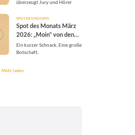
überzeugt Jury und Hörer
SPOT DES MONATS
Spot des Monats März
2026: „Moin“ von den
Hamburger Energiewerken
Ein kurzer Schnack. Eine große
Botschaft.
Mehr laden