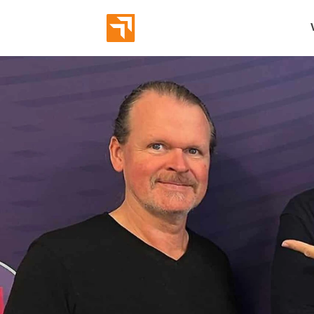
Abverka
Eröffnun
Bekannt
Markeni
Employe
Leads g