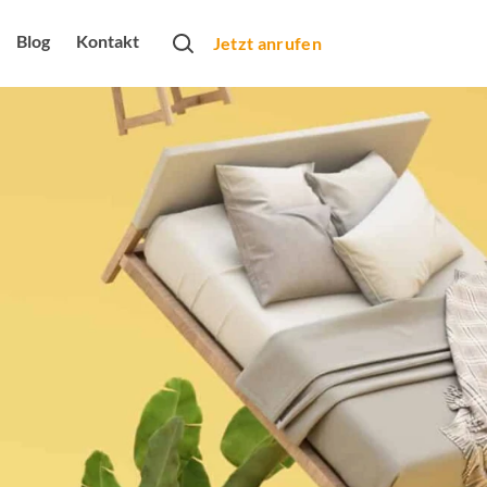
Blog
Kontakt
Jetzt anrufen
rtner
obs
bung
rbeformen
Monats
arketing
dio