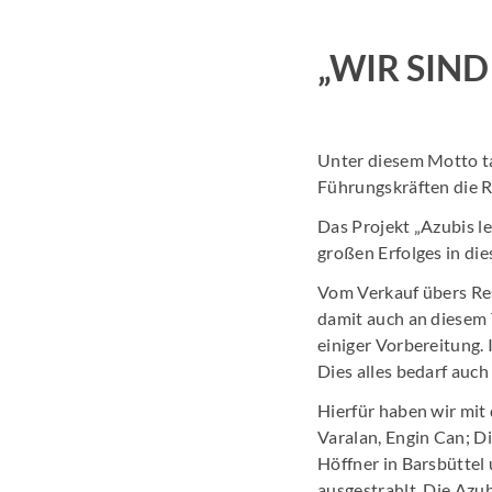
„WIR SIND
Unter diesem Motto t
Führungskräften die 
Das Projekt „Azubis l
großen Erfolges in die
Vom Verkauf übers Res
damit auch an diesem 
einiger Vorbereitung.
Dies alles bedarf auc
Hierfür haben wir mit
Varalan, Engin Can; Di
Höffner in Barsbütte
ausgestrahlt. Die Azu