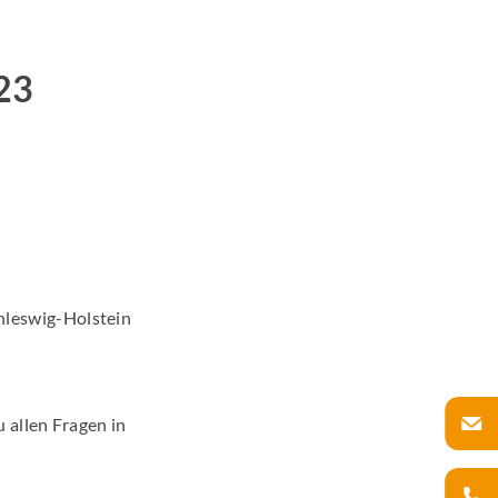
23
leswig-Holstein
u allen Fragen in