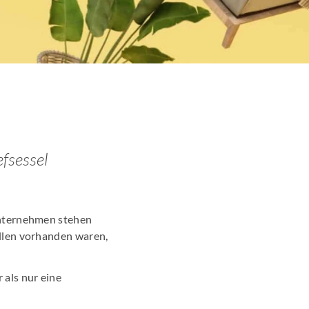
Promotion
arketing
en News
r Wirtschaftsnews
fsessel
schung
Unternehmen stehen
llen vorhanden waren,
 als nur eine