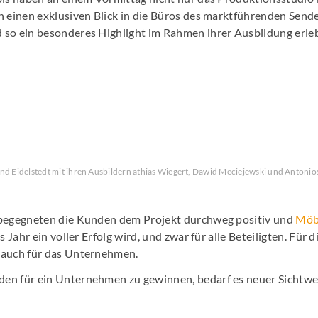
h einen exklusiven Blick in die Büros des marktführenden Send
 so ein besonderes Highlight im Rahmen ihrer Ausbildung erleb
nd Eidelstedt mit ihren Ausbildern athias Wiegert, Dawid Meciejewski und Antonios
 begegneten die Kunden dem Projekt durchweg positiv und
Möb
s Jahr ein voller Erfolg wird, und zwar für alle Beteiligten. Für d
 auch für das Unternehmen.
en für ein Unternehmen zu gewinnen, bedarf es neuer Sichtw