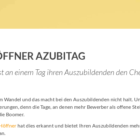
Job Spots & Employer Branding
Events & 
Online Audio Kalkulator
Personalm
KI Spot Creator
AudioHaf
FFNER AZUBITAG
Radio Hamburg Jobmesse
Hamburge
st an einem Tag ihren Auszubildenden den Che
HH2 Eventtipp
Marktfor
s
im Wandel und das macht bei den Auszubildenden nicht halt. 
rungen, denn die Tage, an denen mehr Bewerber als offene Ste
die Boomer.
Höffner
hat dies erkannt und bietet Ihren Auszubildenden mehr
an.