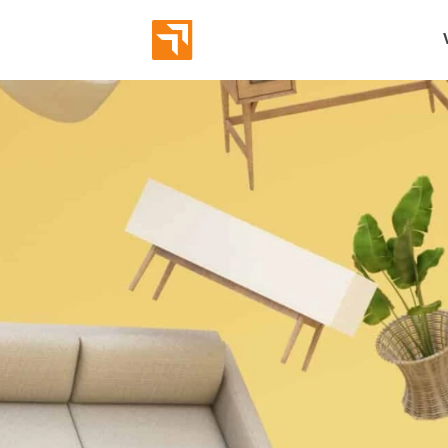
Abverka
Eröffnun
Bekannt
Markeni
Employe
Leads g