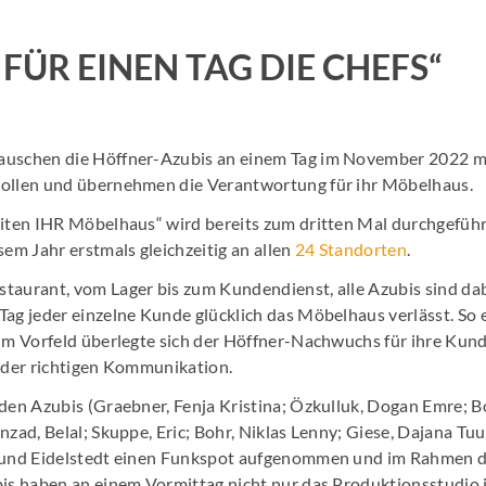
 FÜR EINEN TAG DIE CHEFS“
auschen die Höffner-Azubis an einem Tag im November 2022 mi
Rollen und übernehmen die Verantwortung für ihr Möbelhaus.
eiten IHR Möbelhaus“ wird bereits zum dritten Mal durchgefüh
sem Jahr erstmals gleichzeitig an allen
24 Standorten
.
taurant, vom Lager bis zum Kundendienst, alle Azubis sind dab
Tag jeder einzelne Kunde glücklich das Möbelhaus verlässt. So
 Im Vorfeld überlegte sich der Höffner-Nachwuchs für ihre Kund
h der richtigen Kommunikation.
 den Azubis (Graebner, Fenja Kristina; Özkulluk, Dogan Emre; 
nzad, Belal; Skuppe, Eric; Bohr, Niklas Lenny; Giese, Dajana Tu
l und Eidelstedt einen Funkspot aufgenommen und im Rahmen d
bis haben an einem Vormittag nicht nur das Produktionsstudio