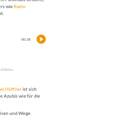
ers wie
Radio
t.
00:28
 Bliblios
el Höffner
ist sich
ie Azubis wie für die
eisen und Wege.