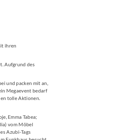
t ihren
rt. Aufgrund des
ei und packen mit an,
 ein Megaevent bedarf
en tolle Aktionen.
Boje, Emma Tabea;
ulia) vom Möbel
es Azubi-Tags
 im Funkhaus besucht,