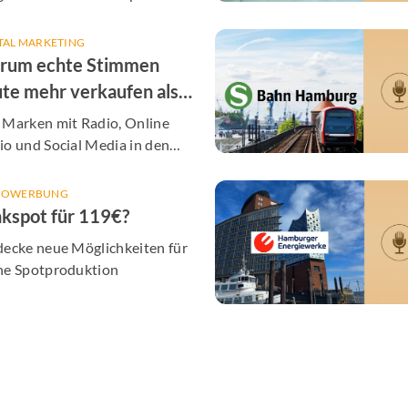
unsere Partner
TAL MARKETING
rum echte Stimmen
te mehr verkaufen als
er KI-Post
 Marken mit Radio, Online
o und Social Media in den
en Alltag bringt - inklusive
olgreicher Cases aus Hamburg
IOWERBUNG
kspot für 119€?
decke neue Möglichkeiten für
ne Spotproduktion