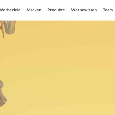
Werbeziele
Marken
Produkte
Werbewissen
Team
uf steigern
Sendermarken
Produkte
Radio USPs
Ansprechpa
Blog
g feiern
Senderkombis
Radio / Audio
Studien
Karriere & J
Audiower
heit ausbauen
Digitale Angebote
Digital
Nachhaltigkeit
Sonderwe
mage schärfen
Moderatoren als Testimonials
Kampagnenplanung
Spot des 
r Branding stärken
Social Media Marketing
More FAQs
Digital M
enerieren
Events & Promotion
Medialexikon
Online Au