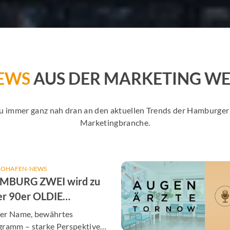
EWS
AUS DER MARKETING WE
Du immer ganz nah dran an den aktuellen Trends der Hamburg
Marketingbranche.
IOHAFEN-NEWS
MBURG ZWEI wird zu
er 90er OLDIE
TENNE Hamburg
er Name, bewährtes
gramm – starke Perspektiven