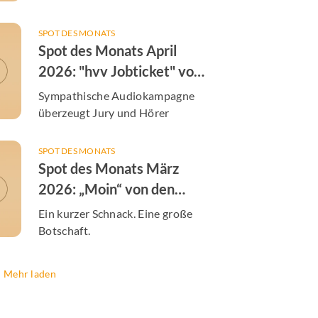
SPOT DES MONATS
Spot des Monats April
2026: "hvv Jobticket" von
der S-Bahn Hamburg
Sympathische Audiokampagne
überzeugt Jury und Hörer
SPOT DES MONATS
Spot des Monats März
2026: „Moin“ von den
Hamburger Energiewerken
Ein kurzer Schnack. Eine große
Botschaft.
Mehr laden