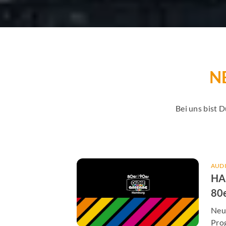
N
Bei uns bist 
AUD
HA
80
AN
Neu
Pro