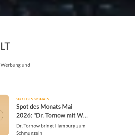
LT
er Werbung und
SPOT DES MONATS
Spot des Monats Mai
2026: "Dr. Tornow mit W"
von der Augenarztpraxis
Dr. Tornow bringt Hamburg zum
Dres. Tornow & Tachezy
Schmunzeln