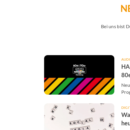
N
Bei uns bist 
AUD
HA
80
AN
Neu
Pro
für 
DIGI
Wa
heu