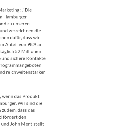
arketing: „“Die
 im Hamburger
and zu unseren
und verzeichnen die
chen dafür, dass wir
nem Anteil von 98% an
täglich 52 Millionen
e und sichere Kontakte
n Programmangeboten
nd reichweitenstarker
t, wenn das Produkt
burger. Wir sind die
en zudem, dass das
d fördert den
 und John Ment stellt