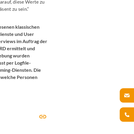
darauf, diese Werte zu
sent zu sein.“
esenen klassischen
dienste und User
erviews im Auftrag der
RD ermittelt und
rhebung wurden
st per Logfile-
aming-Diensten. Die
, welche Personen