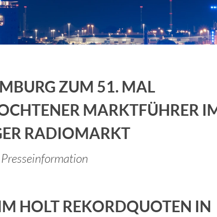
Job Spots & Employer Branding
Events & 
Online Audio Kalkulator
Personalm
KI Spot Creator
AudioHaf
MBURG ZUM 51. MAL
Radio Hamburg Jobmesse
Hamburge
OCHTENER MARKTFÜHRER I
HH2 Eventtipp
Marktfor
ER RADIOMARKT
Presseinformation
M HOLT REKORDQUOTEN IN