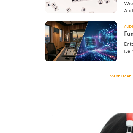
jed
Wie
Audi
echt
erf
AUD
Fun
Ent
Dei
Mehr laden