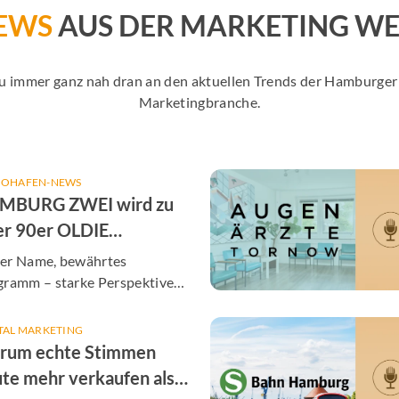
EWS
AUS DER MARKETING WE
Du immer ganz nah dran an den aktuellen Trends der Hamburg
Marketingbranche.
IOHAFEN-NEWS
MBURG ZWEI wird zu
er 90er OLDIE
TENNE Hamburg
er Name, bewährtes
gramm – starke Perspektiven
unsere Partner
TAL MARKETING
rum echte Stimmen
te mehr verkaufen als