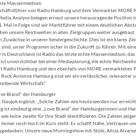
 echte Massenmedium
eschäftsführer von Radio Hamburg und dem Vermarkter MORE M
 Media Analyse belegen erneut unsere herausragende Position
 Mal in Folge sind wir Marktführer mit einem deutlichen Abst
en unsere Reichweiten in allen Zielgruppen weiter ausgebaut 
 Zuwächse in unserer Sendergeschichte. Dies ist ein klares Zei
 sind, unser Programm sicher in die Zukunft zu führen. Mit ei
n Deutschland ist Radio das letzte echte Massenmedium, das 
 ist unverzichtbar bei einer Mediaplanung, die echte Reichweit
Mit Radio Hamburg und den ebenfalls von MORE vermarktete
k Antenne Hamburg sind wir ein verlässlicher, relevanter u
reibende Wirtschaft.“
ove Brand“ der Hamburger
 Naujok ergänzt: „Solche Zahlen wie heute werden nur erreich
 ist eindeutig eine „Love Brand“ der Hamburgerinnen und Ham
h wie keine zweite für ihre Stadt identifizieren. Die Zahlen zeig
 immer noch hoch im Kurs steht. Es schafft Nähe, Vertrauen un
gedanken. Unsere neue Morningshow mit Stübi, Alicia Alvarez