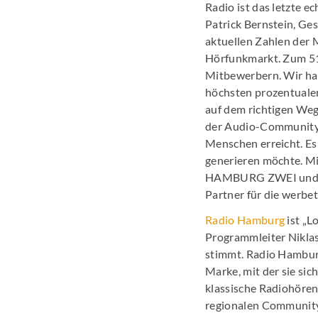
Radio ist das letzte
Patrick Bernstein, G
aktuellen Zahlen der
Hörfunkmarkt. Zum 51.
Mitbewerbern. Wir hab
höchsten prozentualen
auf dem richtigen Weg
der Audio-Community i
Menschen erreicht. Es
generieren möchte. 
HAMBURG ZWEI und Roc
Partner für die werbet
Radio Hamburg
ist „L
Programmleiter Niklas
stimmt. Radio Hamburg
Marke, mit der sie sic
klassische Radiohören
regionalen Community