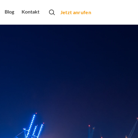
Blog
Kontakt
Jetzt anrufen
rtner
obs
bung
rbeformen
Monats
arketing
dio