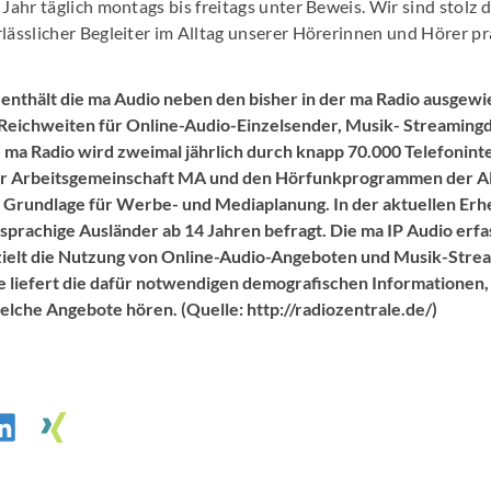
 Jahr täglich montags bis freitags unter Beweis. Wir sind stolz 
lässlicher Begleiter im Alltag unserer Hörerinnen und Hörer prä
enthält die ma Audio neben den bisher in der ma Radio ausgewi
Reichweiten für Online-Audio-Einzelsender, Musik- Streaming
 ma Radio wird zweimal jährlich durch knapp 70.000 Telefonint
er Arbeitsgemeinschaft MA und den Hörfunkprogrammen der A
he Grundlage für Werbe- und Mediaplanung. In der aktuellen E
prachige Ausländer ab 14 Jahren befragt. Die ma IP Audio erfas
zielt die Nutzung von Online-Audio-Angeboten und Musik-Stre
 liefert die dafür notwendigen demografischen Informationen
lche Angebote hören. (Quelle: http://radiozentrale.de/)