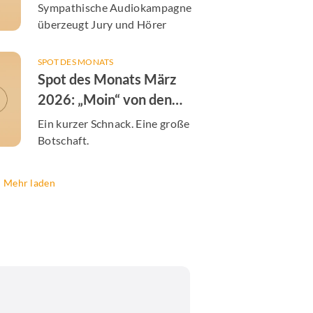
der S-Bahn Hamburg
Sympathische Audiokampagne
überzeugt Jury und Hörer
SPOT DES MONATS
Spot des Monats März
2026: „Moin“ von den
Hamburger Energiewerken
Ein kurzer Schnack. Eine große
Botschaft.
Mehr laden