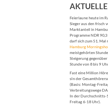
AKTUELLE
Feierlaune heute im R
Sieger aus den frisch 
Marktanteil in Hambu
Programme NDR 90,3 m
darf sich zum 51. Mal
Hamburg Morningsh
meistgehörten Stunde 
Steigerung gegenüber 
Stunde von 8 bis 9 Uhr
Fast eine Million Höre
sIn der Gesamthörersc
(Basis: Montag-Freita
Verbreitungswege DAB+
In der Durchschnitts-
Freitag 6-18 Uhr).