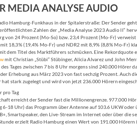
R MEDIA ANALYSE AUDIO
adio Hamburg-Funkhaus in der Spitalerstraße: Der Sender geht
veröffentlichten Zahlen der „Media Analyse 2023 Audio II“ herv
rg von 24 Prozent (Mo-So) bzw. 23,4 Prozent (Mo-Fr) verweis
it 18,3% (19,4% Mo-Fr) und NDR2 mit 8,9% (8,8% Mo-Fr) klar
 mit dem Titel des Marktführers schmücken. Eine Rekordquote er
ow
mit Christian „Stübi“ Stübinger, Alicia Alvarez und John Ment
des Tages zwischen 7 bis 8 Uhr morgens sind 240.000 Hörer dab
der Erhebung aus März 2023 von fast sechzig Prozent. Auch di
 hat stark zugelegt und wird von jetzt 236.000 Hörern eingesch
r pro Tag
haft erreicht der Sender fast die Millionengrenze. 977.000 Hör
g 6-18 Uhr) das Programm über Antenne auf 103.6 UKW oder üb
, Smartspeaker, den Live-Stream im Internet oder über die se
Stunde erzielt Radio Hamburg einen Wert von 191.000 Hörern 