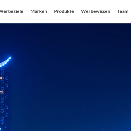
Werbeziele
Marken
Produkte
Werbewissen
Team
uf steigern
Sendermarken
Produkte
Radio USPs
Ansprechpa
Blog
g feiern
Senderkombis
Radio / Audio
Studien
Karriere & J
Audiower
heit ausbauen
Digitale Angebote
Digital
Nachhaltigkeit
Sonderwe
mage schärfen
Moderatoren als Testimonials
Kampagnenplanung
Spot des 
r Branding stärken
Social Media Marketing
More FAQs
Digital M
enerieren
Events & Promotion
Medialexikon
Online Au