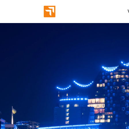
Abverka
Eröffnun
Bekannt
Markeni
Employe
Leads g