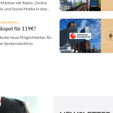
er KI-Post
 Marken mit Radio, Online
o und Social Media in den
en Alltag bringt - inklusive
olgreicher Cases aus Hamburg
IOWERBUNG
kspot für 119€?
decke neue Möglichkeiten für
ne Spotproduktion