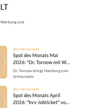
LT
er Werbung und
SPOT DES MONATS
Spot des Monats Mai
2026: "Dr. Tornow mit W"
von der Augenarztpraxis
Dr. Tornow bringt Hamburg zum
Dres. Tornow & Tachezy
Schmunzeln
SPOT DES MONATS
Spot des Monats April
2026: "hvv Jobticket" von