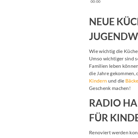
00:00
NEUE KÜC
JUGENDW
Wie wichtig die Küche 
Umso wichtiger sind so
Familien leben könne
die Jahre gekommen, da
Kindern
und die
Bäcke
Geschenk machen!
RADIO H
FÜR KIND
Renoviert werden konn