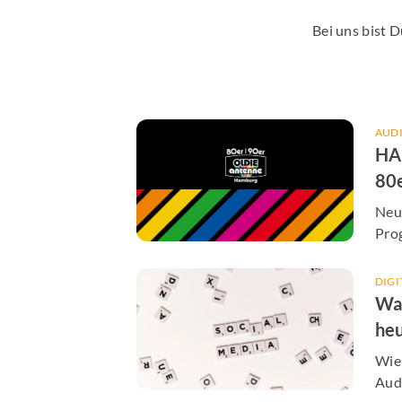
Bei uns bist 
AUD
HA
80
AN
Neu
Pro
für 
DIGI
Wa
heu
jed
Wie
Audi