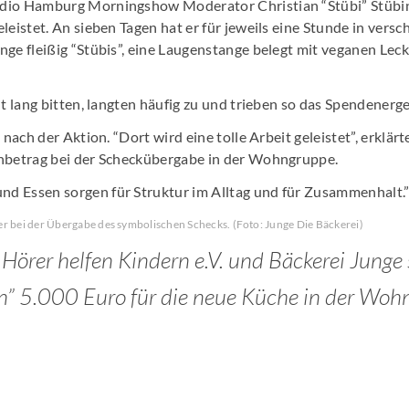
dio Hamburg Morningshow Moderator Christian “Stübi” Stübin
leistet. An sieben Tagen hat er für jeweils eine Stunde in ver
nge fleißig “Stübis”, eine Laugenstange belegt mit veganen Lec
ht lang bitten, langten häufig zu und trieben so das Spendenerg
 nach der Aktion. “Dort wird eine tolle Arbeit geleistet”, erklärte
nbetrag bei der Scheckübergabe in der Wohngruppe.
d Essen sorgen für Struktur im Alltag und für Zusammenhalt.
r bei der Übergabe des symbolischen Schecks. (Foto: Junge Die Bäckerei)
örer helfen Kindern e.V. und Bäckerei Junge
on” 5.000 Euro für die neue Küche in der Wo