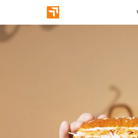
Abverka
Eröffnun
Bekannt
Markeni
Employe
Leads g