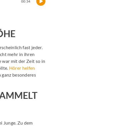
00:34
ÖHE
cheinlich fast jeder.
cht mehr in ihren
ar mit der Zeit so in
llte.
Hörer helfen
n ganz besonderes
SAMMELT
ei Junge. Zu dem