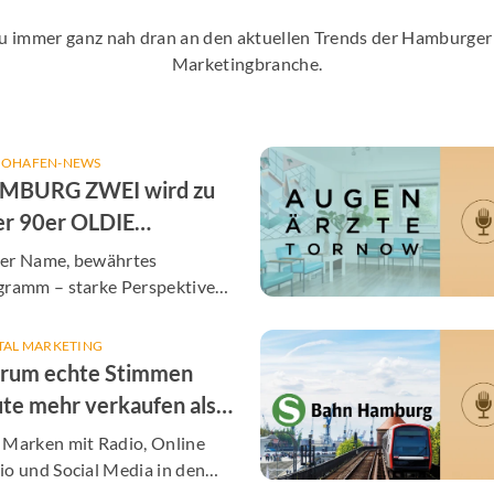
Du immer ganz nah dran an den aktuellen Trends der Hamburg
Marketingbranche.
IOHAFEN-NEWS
MBURG ZWEI wird zu
er 90er OLDIE
TENNE Hamburg
er Name, bewährtes
gramm – starke Perspektiven
unsere Partner
TAL MARKETING
rum echte Stimmen
te mehr verkaufen als
er KI-Post
 Marken mit Radio, Online
o und Social Media in den