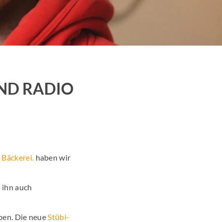
Promotion
arketing
en News
UND RADIO
r Wirtschaftsnews
schung
 Bäckerei.
haben wir
 ihn auch
ben. Die neue
Stübi-