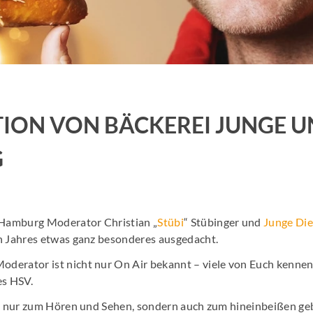
Job Spots & Employer Branding
Events & 
Online Audio Kalkulator
Personalm
KI Spot Creator
AudioHaf
TION VON BÄCKEREI JUNGE 
Radio Hamburg Jobmesse
Hamburge
G
HH2 Eventtipp
Marktfor
Hamburg Moderator Christian „
Stübi
“ Stübinger und
Junge Die
n Jahres etwas ganz besonderes ausgedacht.
oderator ist nicht nur On Air bekannt – viele von Euch kennen
s HSV.
ht nur zum Hören und Sehen, sondern auch zum hineinbeißen ge