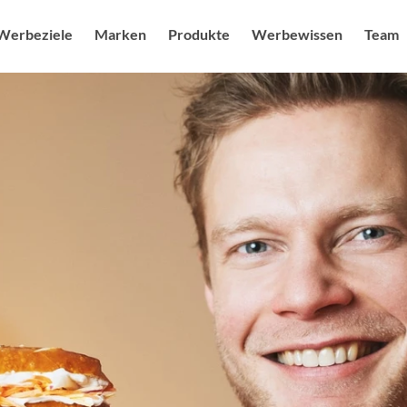
Werbeziele
Marken
Produkte
Werbewissen
Team
uf steigern
Sendermarken
Produkte
Radio USPs
Ansprechpa
Blog
g feiern
Senderkombis
Radio / Audio
Studien
Karriere & J
Audiower
heit ausbauen
Digitale Angebote
Digital
Nachhaltigkeit
Sonderwe
mage schärfen
Moderatoren als Testimonials
Kampagnenplanung
Spot des 
r Branding stärken
Social Media Marketing
More FAQs
Digital M
enerieren
Events & Promotion
Medialexikon
Online Au