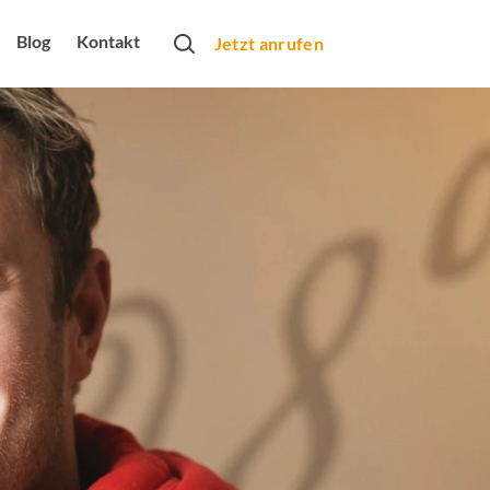
Blog
Kontakt
Jetzt anrufen
rtner
obs
bung
rbeformen
Monats
arketing
dio