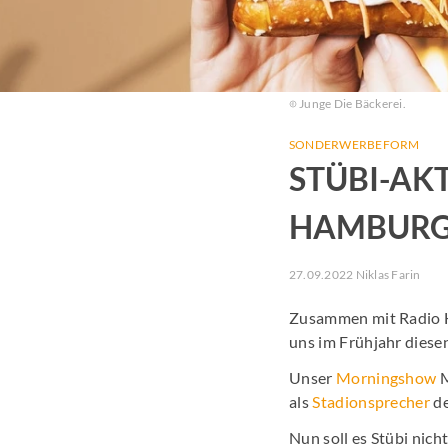
Junge Die Bäckerei.
SONDERWERBEFORM
STÜBI-AK
HAMBUR
27.09.2022 Niklas Farin
Zusammen mit Radio 
uns im Frühjahr diese
Unser
Morningshow
M
als
Stadionsprecher
de
Nun soll es Stübi nic