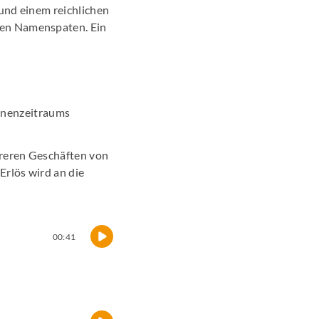
 und einem reichlichen
ten Namenspaten. Ein
gnenzeitraums
hreren Geschäften von
rlös wird an die
00:41