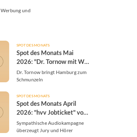
er Werbung und
SPOT DES MONATS
Spot des Monats Mai
2026: "Dr. Tornow mit W"
von der Augenarztpraxis
Dr. Tornow bringt Hamburg zum
Dres. Tornow & Tachezy
Schmunzeln
SPOT DES MONATS
Spot des Monats April
2026: "hvv Jobticket" von
der S-Bahn Hamburg
Sympathische Audiokampagne
überzeugt Jury und Hörer