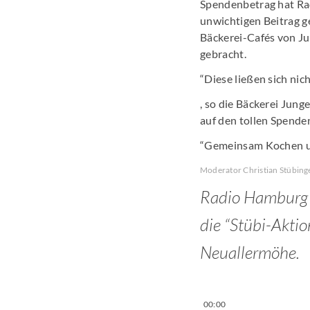
Spendenbetrag hat Ra
unwichtigen Beitrag ge
Bäckerei-Cafés von Ju
gebracht.
“Diese ließen sich nic
, so die Bäckerei Junge
auf den tollen Spende
“Gemeinsam Kochen un
Moderator Christian Stübinge
Radio Hamburg H
die “Stübi-Akti
Neuallermöhe.
00:00