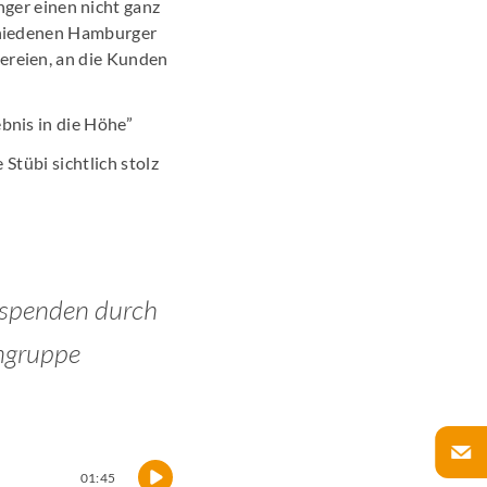
ger einen nicht ganz
schiedenen Hamburger
kereien, an die Kunden
ebnis in die Höhe”
 Stübi sichtlich stolz
”
 spenden durch
hngruppe
01:45