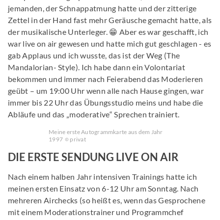
jemanden, der Schnappatmung hatte und der zitterige
Zettel in der Hand fast mehr Geräusche gemacht hatte, als
der musikalische Unterleger. 😁 Aber es war geschafft, ich
war live on air gewesen und hatte mich gut geschlagen - es
gab Applaus und ich wusste, das ist der Weg (The
Mandalorian- Style). Ich habe dann ein Volontariat
bekommen und immer nach Feierabend das Moderieren
geübt – um 19:00 Uhr wenn alle nach Hause gingen, war
immer bis 22 Uhr das Übungsstudio meins und habe die
Abläufe und das „moderative“ Sprechen trainiert.
Meine erste Autogrammkarte aus dem Jahr
1997
privat
DIE ERSTE SENDUNG LIVE ON AIR
Nach einem halben Jahr intensiven Trainings hatte ich
meinen ersten Einsatz von 6-12 Uhr am Sonntag. Nach
mehreren Airchecks (so heißt es, wenn das Gesprochene
mit einem Moderationstrainer und Programmchef