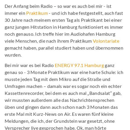
Der Anfang beim Radio – so war es auch bei mir - ist
immer ein
Praktikum
- und ich habe festgestellt, auch fast
30 Jahre nach meinem ersten Tag als Praktikant bei einer
ganz jungen Hitstation in Hamburg funktioniert es immer
noch genauso. Ich treffe hier im Audiohafen Hamburg
viele Menschen, die nach ihrem Praktikum
Volontariate
gemacht haben, parallel studiert haben und übernommen
wurden.
Bei mir war es bei Radio
ENERGY 97.1 Hamburg
ganz
genau so - 3 Monate Praktikum war eine harte Schule: ich
musste jeden Tag mit dem Mikro auf die Straße und
Umfragen machen – damals war es sogar noch ein echter
Kassettenrecorder, bei dem es auch mal „Bandsalat“ gab,
wir mussten außerdem alle das Nachrichtensprechen
üben und gingen dann auch schon nach 3 Monaten das
erste Mal mit Kurz-News on Air. Es waren fünf kleine
Meldungen, die ich, der Grundstein war gesetzt, ohne
Versprecher live gesprochen habe. Ok, man hörte