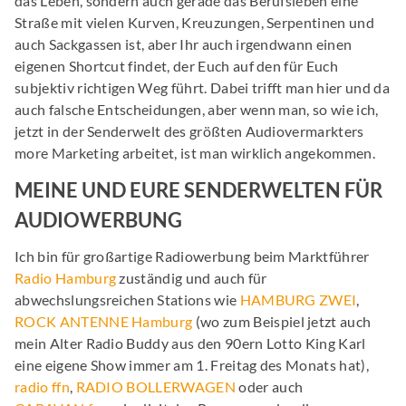
das Leben, sondern auch gerade das Berufsleben eine
Straße mit vielen Kurven, Kreuzungen, Serpentinen und
auch Sackgassen ist, aber Ihr auch irgendwann einen
eigenen Shortcut findet, der Euch auf den für Euch
subjektiv richtigen Weg führt. Dabei trifft man hier und da
auch falsche Entscheidungen, aber wenn man, so wie ich,
jetzt in der Senderwelt des größten Audiovermarkters
more Marketing arbeitet, ist man wirklich angekommen.
MEINE UND EURE SENDERWELTEN FÜR
AUDIOWERBUNG
Ich bin für großartige Radiowerbung beim Marktführer
Radio Hamburg
zuständig und auch für
abwechslungsreichen Stations wie
HAMBURG ZWEI
,
ROCK ANTENNE Hamburg
(wo zum Beispiel jetzt auch
mein Alter Radio Buddy aus den 90ern Lotto King Karl
eine eigene Show immer am 1. Freitag des Monats hat),
radio ffn
,
RADIO BOLLERWAGEN
oder auch