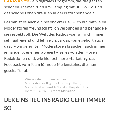
CARAVAN.fm
- ein digitales Programm, das die ganzen
schönen Themen rund um Camping mit Bulli & Co. und
das schöne Leben draußen in der Natur behandelt.
Bei mir ist es auch ein besonderer Fall – ich bin mit vielen
Moderatoren freundschaftlich verbunden und behandele
sie respektvoll. Die Welt des Radios war für mich immer
sehr aufregend und lehrreich. Ja klar, Fame gehört auch
dazu – wir gelernten Moderatoren brauchen auch immer
jemanden, der einen abfeiert – sei es von den Hörern,
Redaktionen und, wie hier bei more Marketing, das
Feedback vom Team für neue Meilensteine, die man
geschafft hat.
Wiedersehen mit wunderbaren
Moderationskollegen: v.l.n.r. Birgit Hahn,
Marco Tristram und AC bei der Hospitanz bei
HAMBURG ZWEI
more Marketing
DER EINSTIEG INS RADIO GEHT IMMER
SO