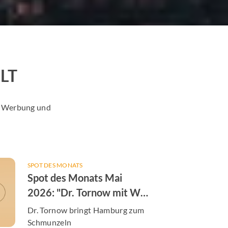
LT
er Werbung und
SPOT DES MONATS
Spot des Monats Mai
2026: "Dr. Tornow mit W"
von der Augenarztpraxis
Dr. Tornow bringt Hamburg zum
Dres. Tornow & Tachezy
Schmunzeln