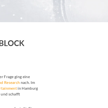
Promotion
arketing
en News
BLOCK
r Wirtschaftsnews
schung
r Frage ging eine
nd Research
nach. Im
rtainment
in Hamburg
 und schafft