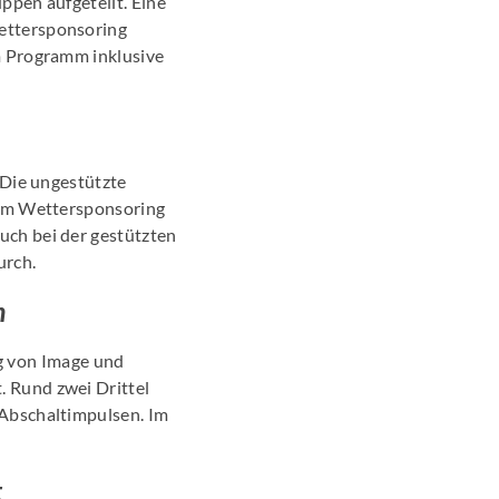
ppen aufgeteilt. Eine
ettersponsoring
m Programm inklusive
 Die ungestützte
eim Wettersponsoring
uch bei der gestützten
urch.
n
ng von Image und
 Rund zwei Drittel
 Abschaltimpulsen. Im
t