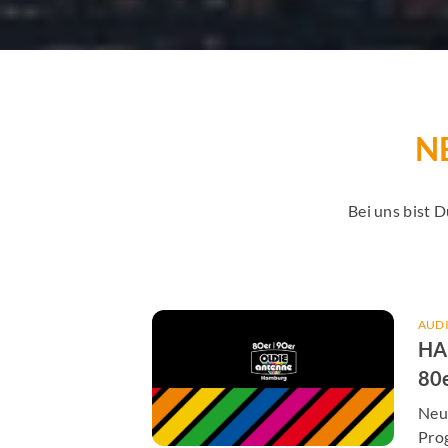
N
Bei uns bist 
AUD
HA
80
AN
Neu
Pro