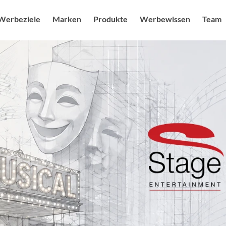
Werbeziele
Marken
Produkte
Werbewissen
Team
uf steigern
Sendermarken
Produkte
Radio USPs
Ansprechpa
Blog
g feiern
Senderkombis
Radio / Audio
Studien
Karriere & J
Audiower
heit ausbauen
Digitale Angebote
Digital
Nachhaltigkeit
Sonderwe
mage schärfen
Moderatoren als Testimonials
Kampagnenplanung
Spot des 
r Branding stärken
Social Media Marketing
More FAQs
Digital M
enerieren
Events & Promotion
Medialexikon
Online Au