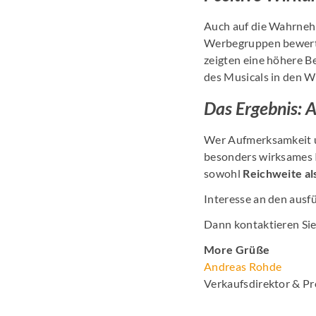
Auch auf die Wahrnehm
Werbegruppen bewertet
zeigten eine höhere B
des Musicals in den 
Das Ergebnis: 
Wer Aufmerksamkeit u
besonders wirksames I
sowohl
Reichweite al
Interesse an den ausf
Dann kontaktieren Sie
More Grüße
Andreas Rohde
Verkaufsdirektor & P