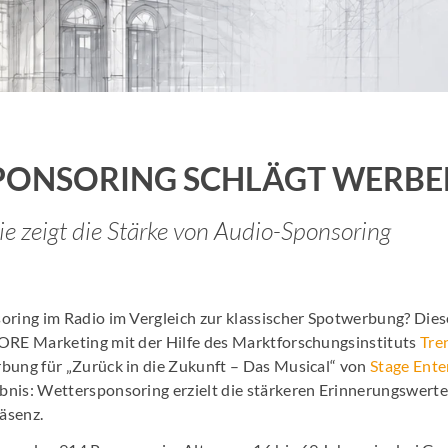
Job Spots & Employer Branding
Events & 
Online Audio Kalkulator
Personalm
KI Spot Creator
AudioHaf
PONSORING SCHLÄGT WERBE
Radio Hamburg Jobmesse
Hamburge
e zeigt die Stärke von Audio-Sponsoring
HH2 Eventtipp
Marktfor
oring im Radio im Vergleich zur klassischer Spotwerbung? Diese
ORE Marketing mit der Hilfe des Marktforschungsinstituts
Tre
bung für „Zurück in die Zukunft – Das Musical“ von
Stage Ente
nis: Wettersponsoring erzielt die stärkeren Erinnerungswerte
äsenz.