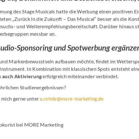
ung des Stage Musicals hatte die Werbung einen positiven Ein
en „Zurück in die Zukunft – Das Musical“ besser als die Kon
esuchs- und Weiterempfehlungsbereitschaft. Darüber hinaus st
Werbegruppen messbar an.
Audio-Sponsoring und Spotwerbung ergänzen
nd Markenbewusstsein aufbauen möchte, findet im Wetterspo
nstrument. In Kombination mit klassischen Spots entsteht ei
s auch Aktivierung
erfolgreich miteinander verbindet.
ührlichen Studienergebnissen?
 mich gerne unter
a.rohde@more-marketing.de
roku
rist bei MORE Marketing