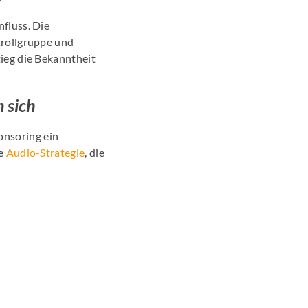
fluss. Die
trollgruppe und
ieg die Bekanntheit
 sich
nsoring ein
ne
Audio-Strategie
, die