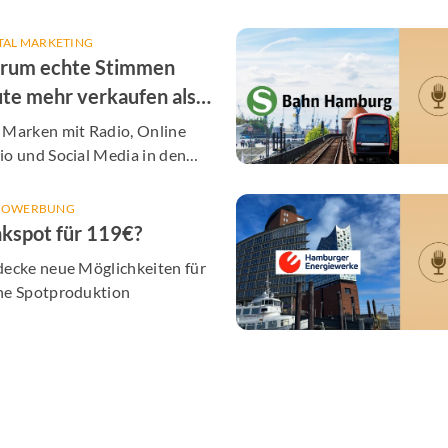
unsere Partner
TAL MARKETING
rum echte Stimmen
te mehr verkaufen als
er KI-Post
 Marken mit Radio, Online
o und Social Media in den
en Alltag bringt - inklusive
olgreicher Cases aus Hamburg
IOWERBUNG
kspot für 119€?
decke neue Möglichkeiten für
ne Spotproduktion