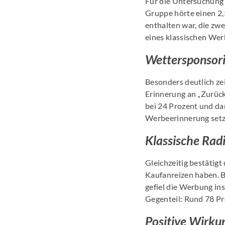
Für die Untersuchung 
Gruppe hörte einen 2
enthalten war, die zw
eines klassischen Werb
Wettersponsori
Besonders deutlich ze
Erinnerung an „Zurück
bei 24 Prozent und da
Werbeerinnerung setzt
Klassische Rad
Gleichzeitig bestätigt
Kaufanreizen haben. B
gefiel die Werbung in
Gegenteil: Rund 78 Pr
Positive Wirku