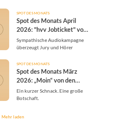
SPOT DES MONATS
Spot des Monats April
2026: "hvv Jobticket" von
der S-Bahn Hamburg
Sympathische Audiokampagne
überzeugt Jury und Hörer
SPOT DES MONATS
Spot des Monats März
2026: „Moin“ von den
Hamburger Energiewerken
Ein kurzer Schnack. Eine große
Botschaft.
Mehr laden