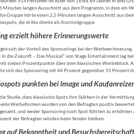
wurden 914 Personen im Alter von 16 bis 69 Jahren in drei Gru
,5 Minuten langen Ausschnitt aus dem Programm, in dem ein W
eite Gruppe hörte einen 2,5 Minuten langen Ausschnitt aus de
espots, die dritte diente als Kontrollgruppe.
ng erzielt höhere Erinnerungswerte
igte sich der Vorteil des Sponsorings bei der Werbeerinnerung.
 in die Zukunft – Das Musical“ von Stage Entertainment lag b
mit sieben Prozentpunkte über dem klassischen Werbeblock. A
e sich das Sponsoring mit 64 Prozent gegenüber 55 Prozent d
iospots punkten bei Image und Kaufanreize
 die Studie, dass klassische Spots ihre Stärken in der Vermittlu
eide Werbeformen wurden von den Befragten positiv bewertet.
sgesamt, und weder Sponsoring noch Spot führten zu erhöhten
ozent der Befragten würden beim Sender bleiben.
ng auf Bekanntheit und Besuchsbereitschaf