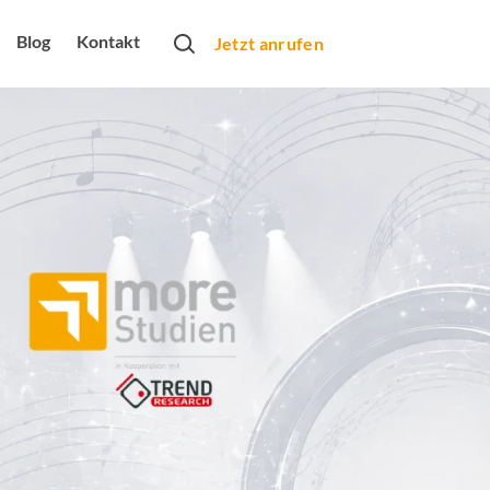
Blog
Kontakt
Jetzt anrufen
rtner
obs
bung
rbeformen
Monats
arketing
dio