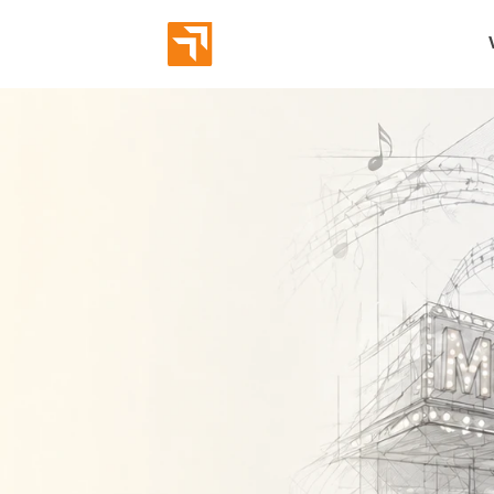
Abverka
Eröffnun
Bekannt
Markeni
Employe
Leads g