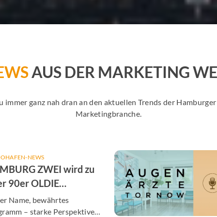
EWS
AUS DER MARKETING WE
Du immer ganz nah dran an den aktuellen Trends der Hamburg
Marketingbranche.
IOHAFEN-NEWS
MBURG ZWEI wird zu
er 90er OLDIE
TENNE Hamburg
er Name, bewährtes
gramm – starke Perspektiven