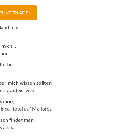
Job Spots & Employer Branding
Events & 
RUNTERLADEN
Online Audio Kalkulator
Personalm
 Hamburg
KI Spot Creator
AudioHaf
r mich…
Radio Hamburg Jobmesse
Hamburge
eam
he für
HH2 Eventtipp
Marktfor
er mich wissen sollten
setze auf Service
winne,
 Finca Hotel auf Mallorca
sch findet man
wertee