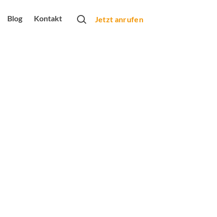
Blog
Kontakt
Jetzt anrufen
rtner
obs
bung
rbeformen
Monats
arketing
dio