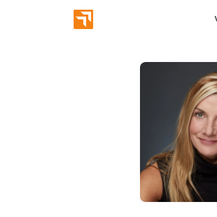
Abverka
Eröffnun
Bekannt
Markeni
Employe
Leads g