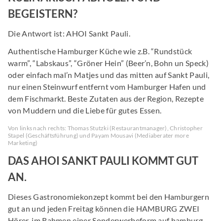
BEGEISTERN?
Die Antwort ist: AHOI Sankt Pauli.
Authentische Hamburger Küche wie z.B. “Rundstück
warm”, “Labskaus”, “Gröner Hein” (Beer’n, Bohn un Speck)
oder einfach mal’n Matjes und das mitten auf Sankt Pauli,
nur einen Steinwurf entfernt vom Hamburger Hafen und
dem Fischmarkt. Beste Zutaten aus der Region, Rezepte
von Muddern und die Liebe für gutes Essen.
Von links nach rechts: Thomas Stutzki (Restaurantmanager), Christopher
Stapel (Geschäftsführung) und Payam Mousavi (Mediaberater more
Marketing)
DAS AHOI SANKT PAULI KOMMT GUT
AN.
Dieses Gastronomiekonzept kommt bei den Hamburgern
gut an und jeden Freitag können die HAMBURG ZWEI
Hörer, im Rahmen einer Sonderwerbeform auf hamburg-