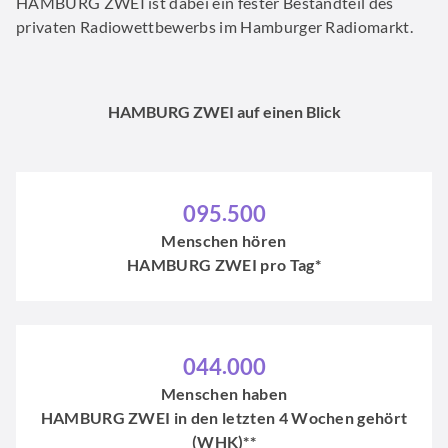
HAMBURG ZWEI ist dabei ein fester Bestandteil des
privaten Radiowettbewerbs im Hamburger Radiomarkt.
HAMBURG ZWEI auf einen Blick
0
9
5
.
5
0
0
Menschen hören
HAMBURG ZWEI pro Tag*
0
4
4
.
0
0
0
Menschen haben
HAMBURG ZWEI in den letzten 4 Wochen gehört
(WHK)**