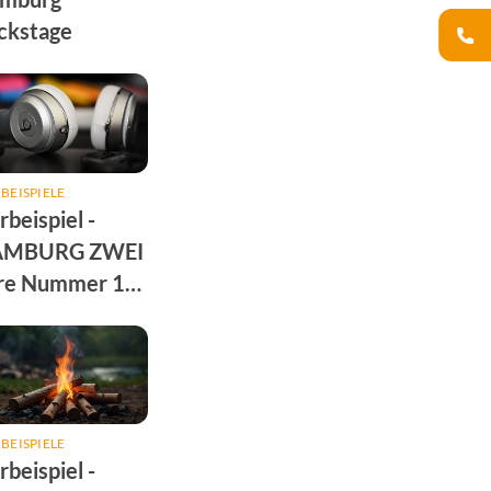
ckstage
BEISPIELE
beispiel -
AMBURG ZWEI
re Nummer 1
onsoring
BEISPIELE
beispiel -