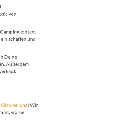
d
ositiven
m Campingkontext
sein schaffen und
ch Deine
uen. Außerdem
erkauf.
 Dich bei uns
! Wir
ommt, wo sie