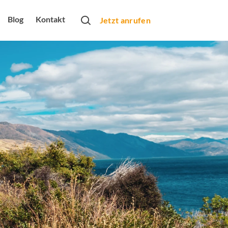
Blog
Kontakt
Jetzt anrufen
rtner
obs
bung
rbeformen
Monats
arketing
dio