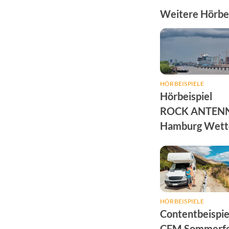
Weitere Hörbeis
HÖRBEISPIELE
Hörbeispiel
ROCK ANTEN
Hamburg Wett
Sponsoring
HÖRBEISPIELE
Contentbeispie
CFM Sommerfe