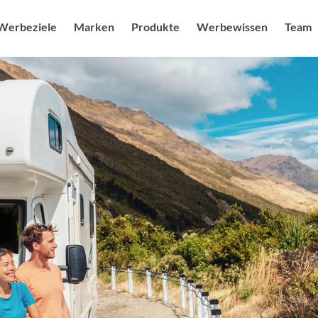
Werbeziele
Marken
Produkte
Werbewissen
Team
uf steigern
Sendermarken
Produkte
Radio USPs
Ansprechpa
Blog
g feiern
Senderkombis
Radio / Audio
Studien
Karriere & J
Audiower
heit ausbauen
Digitale Angebote
Digital
Nachhaltigkeit
Sonderwe
mage schärfen
Moderatoren als Testimonials
Kampagnenplanung
Spot des 
r Branding stärken
Social Media Marketing
More FAQs
Digital M
enerieren
Events & Promotion
Medialexikon
Online Au