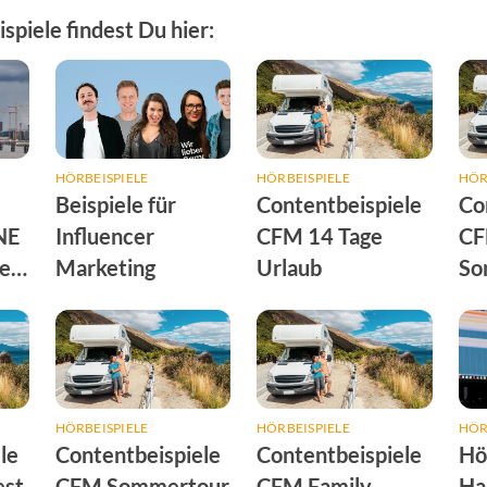
piele findest Du hier:
HÖRBEISPIELE
HÖRBEISPIELE
HÖR
Beispiele für
Contentbeispiele
Co
NE
Influencer
CFM 14 Tage
C
er-
Marketing
Urlaub
So
HÖRBEISPIELE
HÖRBEISPIELE
HÖR
le
Contentbeispiele
Contentbeispiele
Hö
st
CFM Sommertour
CFM Family
Ha