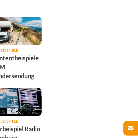
BEISPIELE
ntentbeispiele
FM
ndersendung
BEISPIELE
rbeispiel Radio
mburg