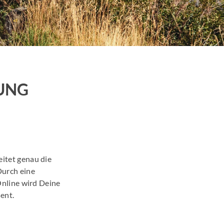
Promotion
arketing
en News
UNG
r Wirtschaftsnews
schung
itet genau die
Durch eine
Online wird Deine
ent.