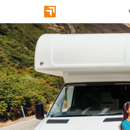
Abverka
Eröffnun
Bekannt
Markeni
Employe
Leads g