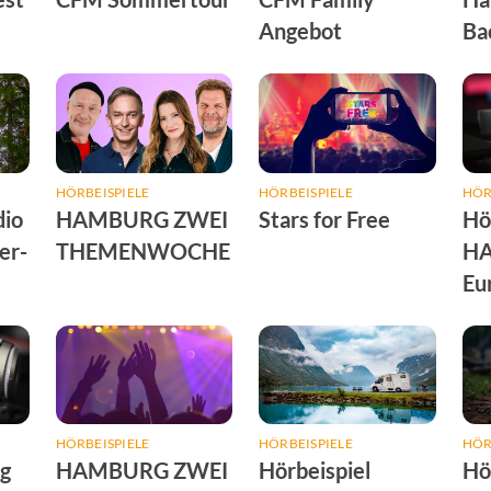
Angebot
Ba
HÖRBEISPIELE
HÖRBEISPIELE
HÖR
dio
HAMBURG ZWEI
Stars for Free
Hör
er-
THEMENWOCHE
H
Eu
Sp
HÖRBEISPIELE
HÖRBEISPIELE
HÖR
g
HAMBURG ZWEI
Hörbeispiel
Hör