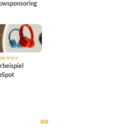
owsponsoring
BEISPIELE
rbeispiel
bSpot