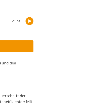
01:31
u und den
!
uerschnitt der
teneffizienter: Mit