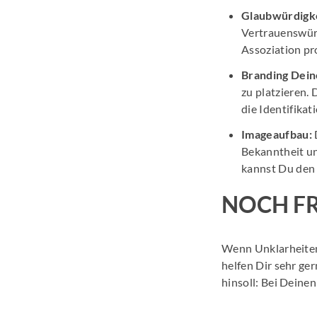
Glaubwürdigke
Vertrauenswürd
Assoziation pro
Branding Dein
zu platzieren.
die Identifikat
Imageaufbau:
Bekanntheit un
kannst Du den
NOCH F
Wenn Unklarheiten
helfen Dir sehr ge
hinsoll: Bei Deine