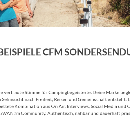
Job Spots & Employer Branding
Events & 
Online Audio Kalkulator
Personalm
KI Spot Creator
AudioHaf
EISPIELE CFM SONDERSEND
Radio Hamburg Jobmesse
Hamburge
HH2 Eventtipp
Marktfor
e vertraute Stimme für Campingbegeisterte. Deine Marke begle
 Sehnsucht nach Freiheit, Reisen und Gemeinschaft entsteht. 
bettete Kombination aus On Air, Interviews, Social Media und 
RAVAN.fm Community. Authentisch, nahbar und dauerhaft präs