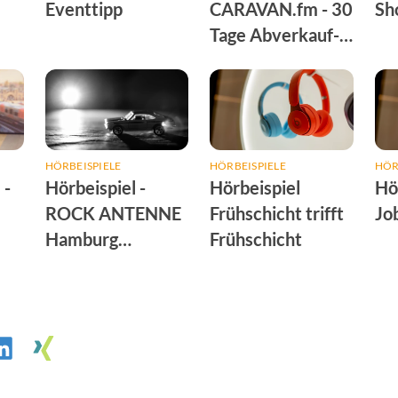
Eventtipp
CARAVAN.fm - 30
Sh
Tage Abverkauf-
Special
HÖRBEISPIELE
HÖRBEISPIELE
HÖR
 -
Hörbeispiel -
Hörbeispiel
Hö
ROCK ANTENNE
Frühschicht trifft
Jo
Hamburg
Frühschicht
Verkehrssponsori
ng