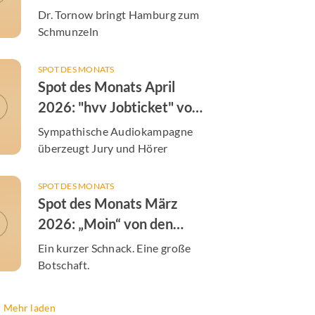
von der Augenarztpraxis
Dr. Tornow bringt Hamburg zum
Dres. Tornow & Tachezy
Schmunzeln
SPOT DES MONATS
Spot des Monats April
2026: "hvv Jobticket" von
der S-Bahn Hamburg
Sympathische Audiokampagne
überzeugt Jury und Hörer
SPOT DES MONATS
Spot des Monats März
2026: „Moin“ von den
Hamburger Energiewerken
Ein kurzer Schnack. Eine große
Botschaft.
Mehr laden