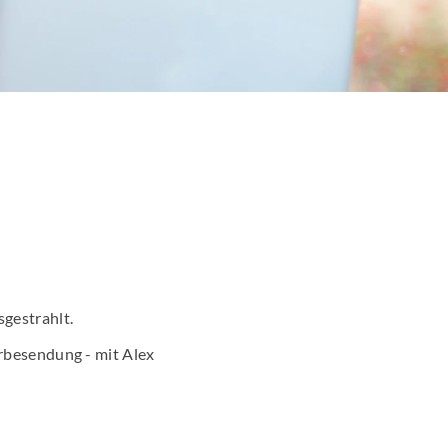
Promotion
arketing
en News
r Wirtschaftsnews
schung
gestrahlt.
rbesendung - mit Alex