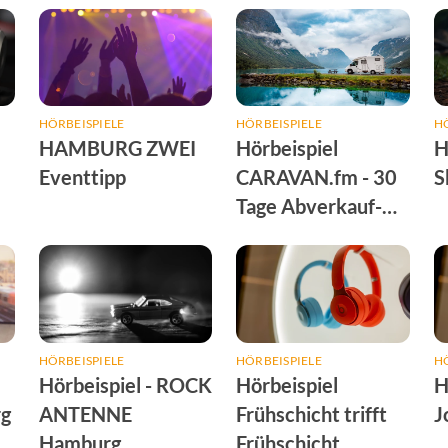
HÖRBEISPIELE
HÖRBEISPIELE
HÖ
HAMBURG ZWEI
Hörbeispiel
H
Eventtipp
CARAVAN.fm - 30
S
Tage Abverkauf-
Special
HÖRBEISPIELE
HÖRBEISPIELE
HÖ
Hörbeispiel - ROCK
Hörbeispiel
H
rg
ANTENNE
Frühschicht trifft
J
Hamburg
Frühschicht