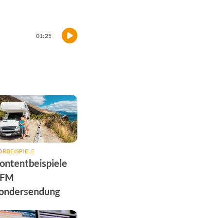
01:25
RBEISPIELE
ontentbeispiele
FM
ondersendung