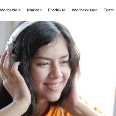
Werbeziele
Marken
Produkte
Werbewissen
Team
uf steigern
Sendermarken
Produkte
Radio USPs
Ansprechpa
Blog
g feiern
Senderkombis
Radio / Audio
Studien
Karriere & J
Audiower
heit ausbauen
Digitale Angebote
Digital
Nachhaltigkeit
Sonderwe
mage schärfen
Moderatoren als Testimonials
Kampagnenplanung
Spot des 
r Branding stärken
Social Media Marketing
More FAQs
Digital M
enerieren
Events & Promotion
Medialexikon
Online Au