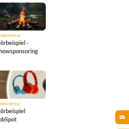
RBEISPIELE
örbeispiel -
howsponsoring
RBEISPIELE
örbeispiel
obSpot