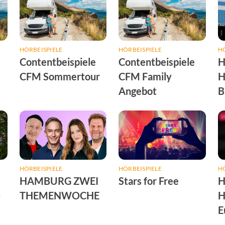
HÖRBEISPIELE
HÖRBEISPIELE
HÖ
Contentbeispiele
Contentbeispiele
H
CFM Sommertour
CFM Family
H
Angebot
B
HÖRBEISPIELE
HÖRBEISPIELE
HÖ
HAMBURG ZWEI
Stars for Free
H
-
THEMENWOCHE
H
E
S