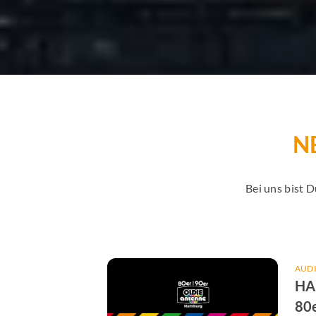
N
Bei uns bist 
AUD
HA
80