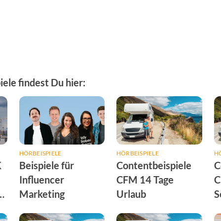
ele findest Du hier:
HÖRBEISPIELE
HÖRBEISPIELE
HÖ
K
Beispiele für
Contentbeispiele
C
Influencer
CFM 14 Tage
C
-
Marketing
Urlaub
S