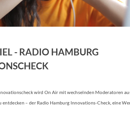
Job Spots & Employer Branding
Events & 
Online Audio Kalkulator
Personalm
KI Spot Creator
AudioHaf
IEL - RADIO HAMBURG
Radio Hamburg Jobmesse
Hamburge
IONSCHECK
HH2 Eventtipp
Marktfor
novationscheck wird On Air mit wechselnden Moderatoren aus
u entdecken – der Radio Hamburg Innovations-Check, eine We