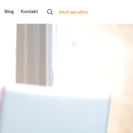
Blog
Kontakt
Jetzt anrufen
rtner
obs
bung
rbeformen
Monats
arketing
dio