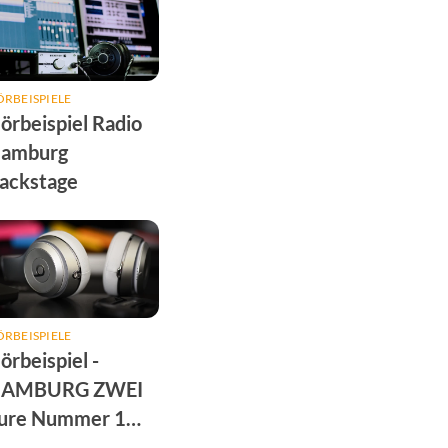
RBEISPIELE
örbeispiel Radio
amburg
ackstage
RBEISPIELE
örbeispiel -
AMBURG ZWEI
ure Nummer 1
ponsoring