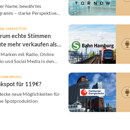
TENNE Hamburg
er Name, bewährtes
gramm – starke Perspektiven
unsere Partner
TAL MARKETING
rum echte Stimmen
te mehr verkaufen als
er KI-Post
 Marken mit Radio, Online
o und Social Media in den
en Alltag bringt - inklusive
olgreicher Cases aus Hamburg
IOWERBUNG
kspot für 119€?
decke neue Möglichkeiten für
ne Spotproduktion