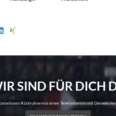
Verkehrssponsorin
g
IR SIND FÜR DICH 
kostenlosen Rückrufservice einen Telefontermin mit Deinem m