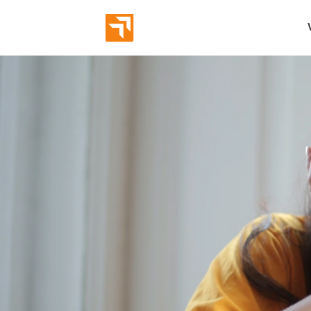
Abverka
Eröffnun
Bekannt
Markeni
Employe
Leads g