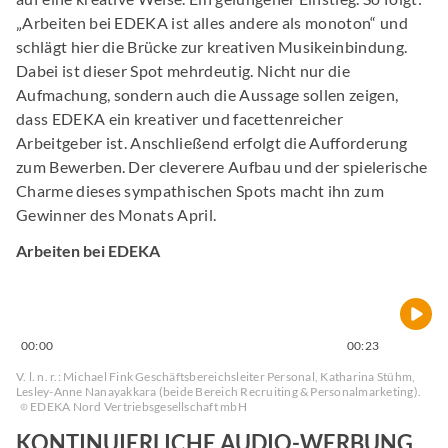
„Arbeiten bei EDEKA ist alles andere als monoton“ und
schlägt hier die Brücke zur kreativen Musikeinbindung.
Dabei ist dieser Spot mehrdeutig. Nicht nur die
Aufmachung, sondern auch die Aussage sollen zeigen,
dass EDEKA ein kreativer und facettenreicher
Arbeitgeber ist. Anschließend erfolgt die Aufforderung
zum Bewerben. Der cleverere Aufbau und der spielerische
Charme dieses sympathischen Spots macht ihn zum
Gewinner des Monats April.
Arbeiten bei EDEKA
00:00
00:23
V. l. n. r.: Michael Fink Geschäftsbereichsleiter Personal, Katharina Stühm,
Lesley-Anne Nanayakkara (beide Bereich Recruiting & Personalmarketing).
EDEKA Nord Vertriebsgesellschaft mbH
KONTINUIERLICHE AUDIO-WERBUNG