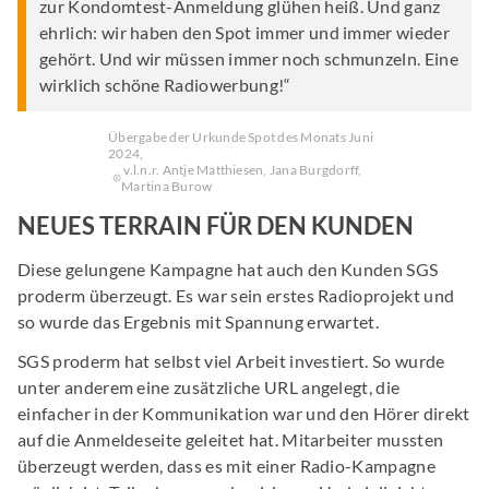
zur Kondomtest-Anmeldung glühen heiß. Und ganz
ehrlich: wir haben den Spot immer und immer wieder
gehört. Und wir müssen immer noch schmunzeln. Eine
wirklich schöne Radiowerbung!“
Übergabe der Urkunde Spot des Monats Juni
2024,
v.l.n.r. Antje Matthiesen, Jana Burgdorff,
Martina Burow
NEUES TERRAIN FÜR DEN KUNDEN
Diese gelungene Kampagne hat auch den Kunden SGS
proderm überzeugt. Es war sein erstes Radioprojekt und
so wurde das Ergebnis mit Spannung erwartet.
SGS proderm hat selbst viel Arbeit investiert. So wurde
unter anderem eine zusätzliche URL angelegt, die
einfacher in der Kommunikation war und den Hörer direkt
auf die Anmeldeseite geleitet hat. Mitarbeiter mussten
überzeugt werden, dass es mit einer Radio-Kampagne