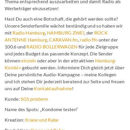
Thema entsprechend auszuarbeiten und damit Radio als
Werbeträger einzusetzen!
Hast Du auch eine Botschaft, die gehört werden sollte?
Unsere Senderfamilie wächst beständig und so haben wir
mit
Radio Hamburg
,
HAMBURG ZWEI
, der
ROCK
ANTENNE Hamburg
,
CARAVAN.fm
,
radio ffn
unter der
100.6 und
RADIO BOLLERWAGEN
für jede Zielgruppe
und jedes Budget das passende Konzept. Die Sender
können
einzeln
oder aber in der attraktiven
Hamburg-
Kombi+
gebucht werden. Informiere Dich gleich jetzt über
Deine persönliche Audio-Kampagne – meine Kollegen
und Ich stehen Dir jederzeit beratend zur Seite und freuen
uns auf Deine
Kontaktaufnahme
!
Kunde:
SGS proderm
Name des Spots: „Kondome testen“
Kreation:
Krane und Rabe