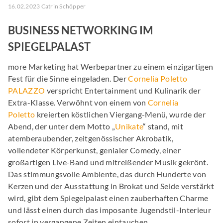
16.02.2023 Catrin Schöpper
BUSINESS NETWORKING IM
SPIEGELPALAST
more Marketing hat Werbepartner zu einem einzigartigen
Fest für die Sinne eingeladen. Der
Cornelia Poletto
PALAZZO
verspricht Entertainment und Kulinarik der
Extra-Klasse. Verwöhnt von einem von
Cornelia
Poletto
kreierten köstlichen Viergang-Menü, wurde der
Abend, der unter dem Motto „
Unikate
“ stand, mit
atemberaubender, zeitgenössischer Akrobatik,
vollendeter Körperkunst, genialer Comedy, einer
großartigen Live-Band und mitreißender Musik gekrönt.
Das stimmungsvolle Ambiente, das durch Hunderte von
Kerzen und der Ausstattung in Brokat und Seide verstärkt
wird, gibt dem Spiegelpalast einen zauberhaften Charme
und lässt einen durch das imposante Jugendstil-Interieur
sofort in vergangene Zeiten eintauchen.