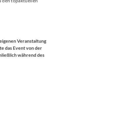
u den topaktuellen
reigenen Veranstaltung
te das Event von der
hließlich während des