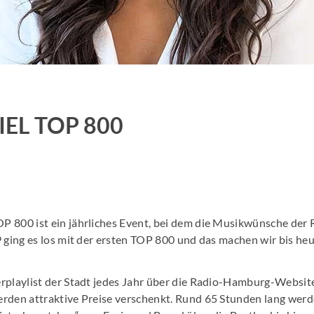
Job Spots & Employer Branding
Events & 
Online Audio Kalkulator
Personalm
KI Spot Creator
AudioHaf
EL TOP 800
Radio Hamburg Jobmesse
Hamburge
HH2 Eventtipp
Marktfor
P 800 ist ein jährliches Event, bei dem die Musikwünsche de
 ging es los mit der ersten TOP 800 und das machen wir bis he
rplaylist der Stadt jedes Jahr über die Radio-Hamburg-Websit
rden attraktive Preise verschenkt. Rund 65 Stunden lang werd