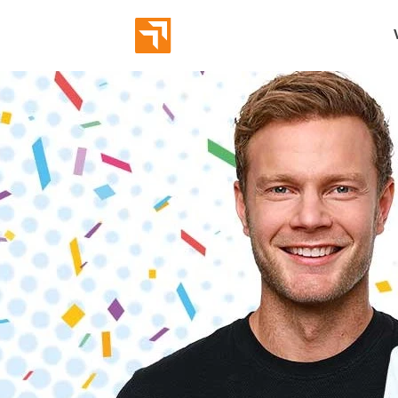
Abverka
Eröffnun
Bekannt
Markeni
Employe
Leads g