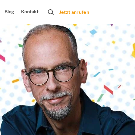
Blog
Kontakt
Jetzt anrufen
rtner
obs
bung
rbeformen
Monats
arketing
dio