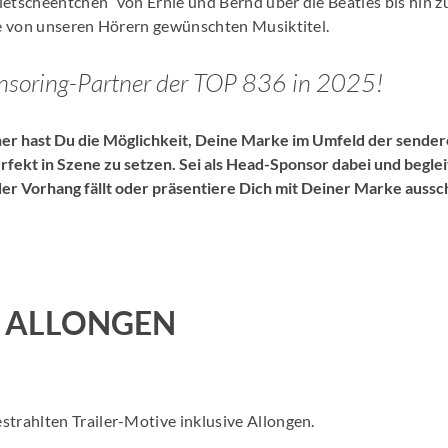
ietscheentchen“ von Ernie und Bernd über die Beatles bis hin z
lle von unseren Hörern gewünschten Musiktitel.
onsoring-Partner der TOP 836 in 2025!
er hast Du die Möglichkeit, Deine Marke im Umfeld der sende
fekt in Szene zu setzen. Sei als Head-Sponsor dabei und beglei
der Vorhang fällt oder präsentiere Dich mit Deiner Marke aussc
& ALLONGEN
strahlten Trailer-Motive inklusive Allongen.