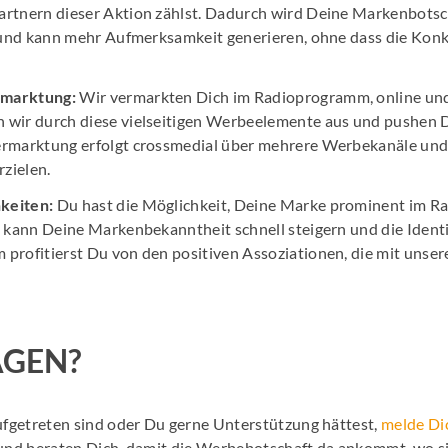
artnern dieser Aktion zählst. Dadurch wird Deine Markenbots
rt und kann mehr Aufmerksamkeit generieren, ohne dass die Konk
rmarktung:
Wir vermarkten Dich im Radioprogramm, online und
 wir durch diese vielseitigen Werbeelemente aus und pushen D
ermarktung erfolgt crossmedial über mehrere Werbekanäle un
zielen.
keiten:
Du hast die Möglichkeit, Deine Marke prominent im R
es kann Deine Markenbekanntheit schnell steigern und die Ident
 profitierst Du von den positiven Assoziationen, die mit uns
AGEN?
fgetreten sind oder Du gerne Unterstützung hättest,
melde Di
 und beraten Dich, damit die Werbebotschaft da ankommt, wo si