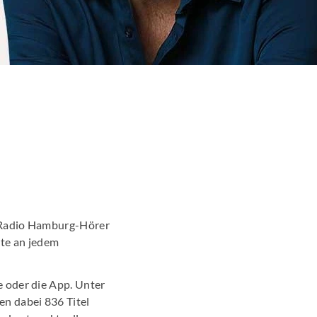
Promotion
arketing
en News
r Wirtschaftsnews
schung
r Radio Hamburg-Hörer
ute an jedem
e oder die App. Unter
en dabei 836 Titel