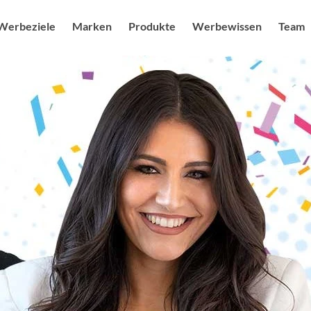
Werbeziele
Marken
Produkte
Werbewissen
Team
uf steigern
Sendermarken
Produkte
Radio USPs
Ansprechpa
Blog
g feiern
Senderkombis
Radio / Audio
Studien
Karriere & J
Audiower
heit ausbauen
Digitale Angebote
Digital
Nachhaltigkeit
Sonderwe
mage schärfen
Moderatoren als Testimonials
Kampagnenplanung
Spot des 
r Branding stärken
Social Media Marketing
More FAQs
Digital M
enerieren
Events & Promotion
Medialexikon
Online Au