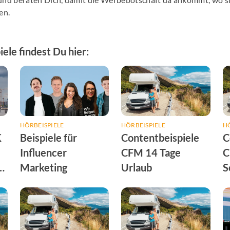
en.
ele findest Du hier:
HÖRBEISPIELE
HÖRBEISPIELE
HÖ
K
Beispiele für
Contentbeispiele
C
Influencer
CFM 14 Tage
C
-
Marketing
Urlaub
S