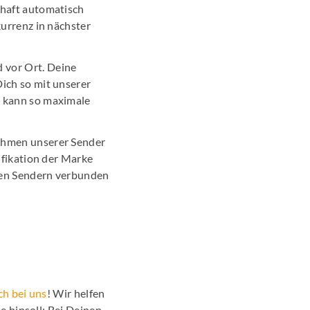
chaft automatisch
urrenz in nächster
 vor Ort. Deine
ich so mit unserer
d kann so maximale
ahmen unserer Sender
ifikation der Marke
eren Sendern verbunden
ch bei uns
! Wir helfen
e hinsoll: Bei Deinen