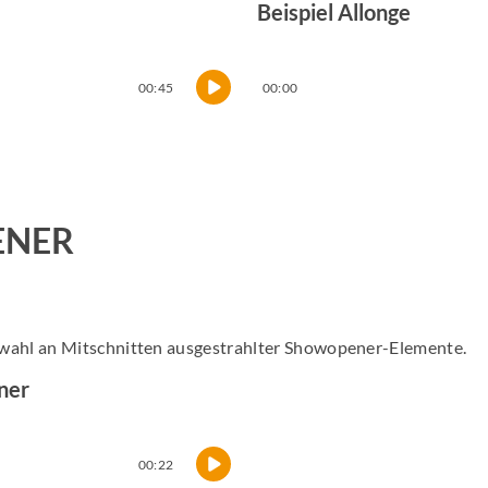
Beispiel Allonge
00:45
00:00
NER
wahl an Mitschnitten ausgestrahlter Showopener-Elemente.
ner
00:22